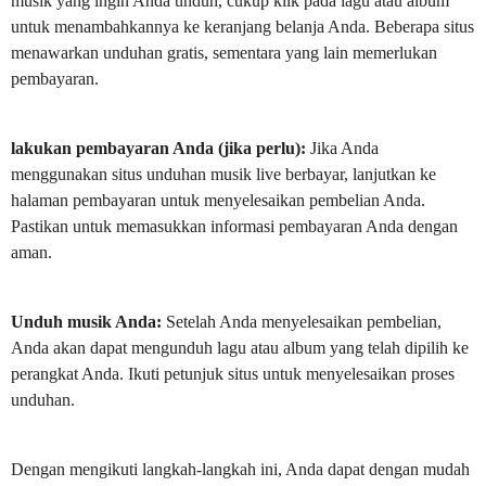
musik yang ingin Anda unduh, cukup klik pada lagu atau album
untuk menambahkannya ke keranjang belanja Anda. Beberapa situs
menawarkan unduhan gratis, sementara yang lain memerlukan
pembayaran.
lakukan pembayaran Anda (jika perlu):
Jika Anda
menggunakan situs unduhan musik live berbayar, lanjutkan ke
halaman pembayaran untuk menyelesaikan pembelian Anda.
Pastikan untuk memasukkan informasi pembayaran Anda dengan
aman.
Unduh musik Anda:
Setelah Anda menyelesaikan pembelian,
Anda akan dapat mengunduh lagu atau album yang telah dipilih ke
perangkat Anda. Ikuti petunjuk situs untuk menyelesaikan proses
unduhan.
Dengan mengikuti langkah-langkah ini, Anda dapat dengan mudah