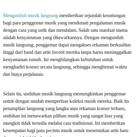
Mengunduh musik langsung
memberikan sejumlah keuntungan
bagi para penggemar musik yang menikmati pengalaman musik
dengan cara yang unik dan mendalam. Salah satu manfaat utama
adalah kenyamanan yang ditawarkannya. Dengan mengunduh
musik langsung, penggemar dapat mengakses rekaman berkualitas
tinggi dari band dan artis favorit mereka tanpa harus meninggalkan
kenyamanan rumah. Ini menghilangkan kebutuhan untuk
menghadiri konser secara langsung, sehingga menghemat waktu
dan biaya perjalanan.
Selain itu, unduhan musik langsung memungkinkan penggemar
untuk dengan mudah memperluas koleksi musik mereka. Baik itu
penampilan langsung yang langka atau rekaman konser terbaru,
unduhan ini menawarkan pilihan musik yang sangat luas yang
mungkin tidak tersedia melalui cara tradisional. Ini memberikan
kesempatan bagi para pecinta musik untuk menemukan artis baru