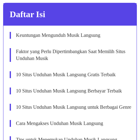
Daftar Isi
Keuntungan Mengunduh Musik Langsung
Faktor yang Perlu Dipertimbangkan Saat Memilih Situs
Unduhan Musik
10 Situs Unduhan Musik Langsung Gratis Terbaik
10 Situs Unduhan Musik Langsung Berbayar Terbaik
10 Situs Unduhan Musik Langsung untuk Berbagai Genre
Cara Mengakses Unduhan Musik Langsung
Tips untuk Menemukan Unduhan Musik Langsung