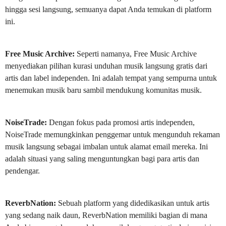
hingga sesi langsung, semuanya dapat Anda temukan di platform
ini.
Free Music Archive:
Seperti namanya, Free Music Archive
menyediakan pilihan kurasi unduhan musik langsung gratis dari
artis dan label independen. Ini adalah tempat yang sempurna untuk
menemukan musik baru sambil mendukung komunitas musik.
NoiseTrade:
Dengan fokus pada promosi artis independen,
NoiseTrade memungkinkan penggemar untuk mengunduh rekaman
musik langsung sebagai imbalan untuk alamat email mereka. Ini
adalah situasi yang saling menguntungkan bagi para artis dan
pendengar.
ReverbNation:
Sebuah platform yang didedikasikan untuk artis
yang sedang naik daun, ReverbNation memiliki bagian di mana