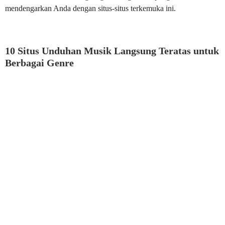
mendengarkan Anda dengan situs-situs terkemuka ini.
10 Situs Unduhan Musik Langsung Teratas untuk
Berbagai Genre