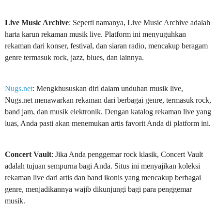
Live Music Archive
: Seperti namanya, Live Music Archive adalah
harta karun rekaman musik live. Platform ini menyuguhkan
rekaman dari konser, festival, dan siaran radio, mencakup beragam
genre termasuk rock, jazz, blues, dan lainnya.
Nugs.net
: Mengkhususkan diri dalam unduhan musik live,
Nugs.net
menawarkan rekaman dari berbagai genre, termasuk rock,
band jam, dan musik elektronik. Dengan katalog rekaman live yang
luas, Anda pasti akan menemukan artis favorit Anda di platform ini.
Concert Vault
: Jika Anda penggemar rock klasik, Concert Vault
adalah tujuan sempurna bagi Anda. Situs ini menyajikan koleksi
rekaman live dari artis dan band ikonis yang mencakup berbagai
genre, menjadikannya wajib dikunjungi bagi para penggemar
musik.