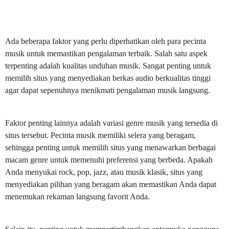
Ada beberapa faktor yang perlu diperhatikan oleh para pecinta
musik untuk memastikan pengalaman terbaik. Salah satu aspek
terpenting adalah kualitas unduhan musik. Sangat penting untuk
memilih situs yang menyediakan berkas audio berkualitas tinggi
agar dapat sepenuhnya menikmati pengalaman musik langsung.
Faktor penting lainnya adalah variasi genre musik yang tersedia di
situs tersebut. Pecinta musik memiliki selera yang beragam,
sehingga penting untuk memilih situs yang menawarkan berbagai
macam genre untuk memenuhi preferensi yang berbeda. Apakah
Anda menyukai rock, pop, jazz, atau musik klasik, situs yang
menyediakan pilihan yang beragam akan memastikan Anda dapat
menemukan rekaman langsung favorit Anda.