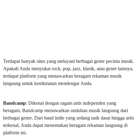
Terdapat banyak situs yang melayani berbagai genre pecinta musik.
Apakah Anda menyukai rock, pop, jazz, klasik, atau genre lainnya,
terdapat platform yang menawarkan beragam rekaman musik
langsung untuk kenikmatan mendengar Anda.
Bandcamp
: Dikenal dengan ragam artis independen yang
beragam, Bandcamp menawarkan unduhan musik langsung dari
berbagai genre. Dari band indie yang sedang naik daun hingga artis
terkenal, Anda dapat menemukan beragam rekaman langsung di
platform ini.