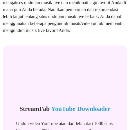
mengakses unduhan musik live dan menikmati lagu favorit Anda di
mana pun Anda berada. Nantikan pembaruan dan rekomendasi
lebih lanjut tentang situs unduhan musik live terbaik. Anda dapat
menggunakan beberapa pengunduh musik/video untuk membantu
mengunduh musik live favorit Anda.
StreamFab
YouTube Downloader
Unduh video YouTube atau dari lebih dari 1000 situs