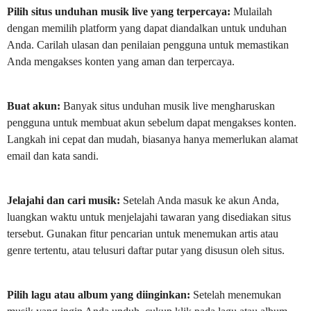
Pilih situs unduhan musik live yang terpercaya:
Mulailah
dengan memilih platform yang dapat diandalkan untuk unduhan
Anda. Carilah ulasan dan penilaian pengguna untuk memastikan
Anda mengakses konten yang aman dan terpercaya.
Buat akun:
Banyak situs unduhan musik live mengharuskan
pengguna untuk membuat akun sebelum dapat mengakses konten.
Langkah ini cepat dan mudah, biasanya hanya memerlukan alamat
email dan kata sandi.
Jelajahi dan cari musik:
Setelah Anda masuk ke akun Anda,
luangkan waktu untuk menjelajahi tawaran yang disediakan situs
tersebut. Gunakan fitur pencarian untuk menemukan artis atau
genre tertentu, atau telusuri daftar putar yang disusun oleh situs.
Pilih lagu atau album yang diinginkan:
Setelah menemukan