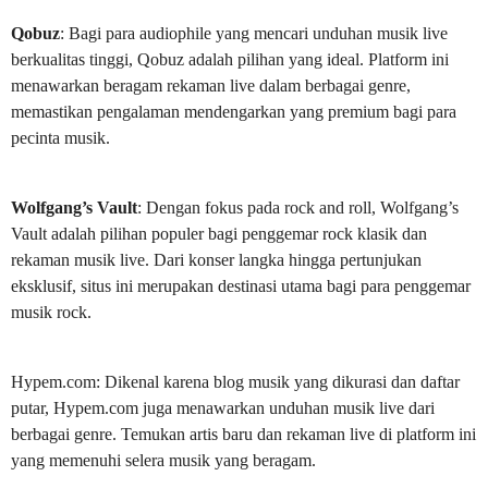
Qobuz
: Bagi para audiophile yang mencari unduhan musik live
berkualitas tinggi, Qobuz adalah pilihan yang ideal. Platform ini
menawarkan beragam rekaman live dalam berbagai genre,
memastikan pengalaman mendengarkan yang premium bagi para
pecinta musik.
Wolfgang’s Vault
: Dengan fokus pada rock and roll, Wolfgang’s
Vault adalah pilihan populer bagi penggemar rock klasik dan
rekaman musik live. Dari konser langka hingga pertunjukan
eksklusif, situs ini merupakan destinasi utama bagi para penggemar
musik rock.
Hypem.com
: Dikenal karena blog musik yang dikurasi dan daftar
putar,
Hypem.com
juga menawarkan unduhan musik live dari
berbagai genre. Temukan artis baru dan rekaman live di platform ini
yang memenuhi selera musik yang beragam.