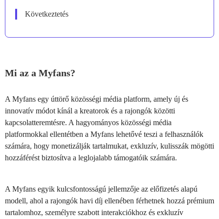
Következtetés
Mi az a Myfans?
A Myfans egy úttörő közösségi média platform, amely új és
innovatív módot kínál a kreatorok és a rajongók közötti
kapcsolatteremtésre. A hagyományos közösségi média
platformokkal ellentétben a Myfans lehetővé teszi a felhasználók
számára, hogy monetizálják tartalmukat, exkluzív, kulisszák mögötti
hozzáférést biztosítva a leglojalabb támogatóik számára.
A Myfans egyik kulcsfontosságú jellemzője az előfizetés alapú
modell, ahol a rajongók havi díj ellenében férhetnek hozzá prémium
tartalomhoz, személyre szabott interakciókhoz és exkluzív