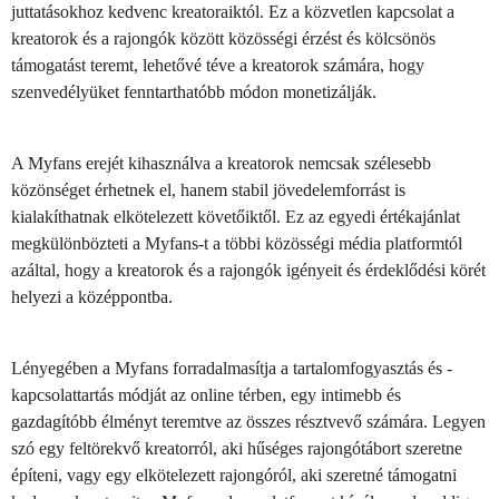
juttatásokhoz kedvenc kreatoraiktól. Ez a közvetlen kapcsolat a
kreatorok és a rajongók között közösségi érzést és kölcsönös
támogatást teremt, lehetővé téve a kreatorok számára, hogy
szenvedélyüket fenntarthatóbb módon monetizálják.
A Myfans erejét kihasználva a kreatorok nemcsak szélesebb
közönséget érhetnek el, hanem stabil jövedelemforrást is
kialakíthatnak elkötelezett követőiktől. Ez az egyedi értékajánlat
megkülönbözteti a Myfans-t a többi közösségi média platformtól
azáltal, hogy a kreatorok és a rajongók igényeit és érdeklődési körét
helyezi a középpontba.
Lényegében a Myfans forradalmasítja a tartalomfogyasztás és -
kapcsolattartás módját az online térben, egy intimebb és
gazdagítóbb élményt teremtve az összes résztvevő számára. Legyen
szó egy feltörekvő kreatorról, aki hűséges rajongótábort szeretne
építeni, vagy egy elkötelezett rajongóról, aki szeretné támogatni