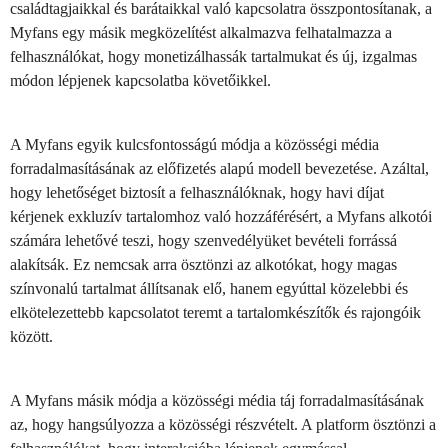
családtagjaikkal és barátaikkal való kapcsolatra összpontosítanak, a
Myfans egy másik megközelítést alkalmazva felhatalmazza a
felhasználókat, hogy monetizálhassák tartalmukat és új, izgalmas
módon lépjenek kapcsolatba követőikkel.
A Myfans egyik kulcsfontosságú módja a közösségi média
forradalmasításának az előfizetés alapú modell bevezetése. Azáltal,
hogy lehetőséget biztosít a felhasználóknak, hogy havi díjat
kérjenek exkluzív tartalomhoz való hozzáférésért, a Myfans alkotói
számára lehetővé teszi, hogy szenvedélyüket bevételi forrássá
alakítsák. Ez nemcsak arra ösztönzi az alkotókat, hogy magas
színvonalú tartalmat állítsanak elő, hanem egyúttal közelebbi és
elkötelezettebb kapcsolatot teremt a tartalomkészítők és rajongóik
között.
A Myfans másik módja a közösségi média táj forradalmasításának
az, hogy hangsúlyozza a közösségi részvételt. A platform ösztönzi a