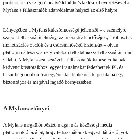
protokollok és szigorú adatvédelmi intézkedések bevezetésével a
Myfans a felhasználók adatvédelmét helyezi az első helyre.
Lényegében a Myfans kulcsfontosságú jellemzői – a személyre
szabott felhasználói élmény, az interaktív lehetőségek, a robusztus
monetizációs opciók és a csúcsminőségű biztonság – olyan
platformmá teszik, amely valóban felhatalmazza felhasználóit, mint
valaha. A Myfans segítségével a felhasználók kapcsolódhatnak
kedvenc kreatoraikhoz, egyedi tartalmakat fedezhetnek fel, és
hasonló gondolkodású egyénekkel léphetnek kapcsolatba egy
biztonságos és magával ragadó környezetben.
A Myfans előnyei
A Myfans megkülönbözteti magát más közösségi média
platformoktól azáltal, hogy felhasználóinak egyedülálló előnyök