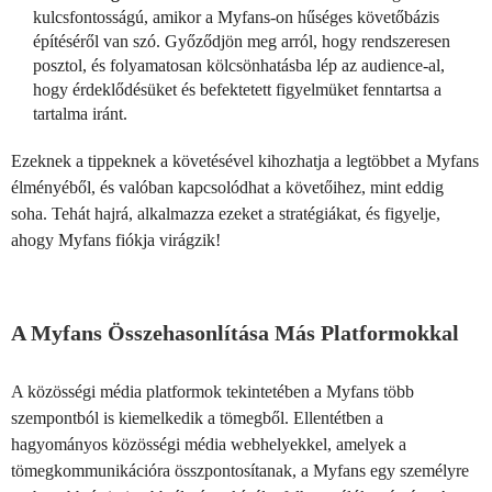
kulcsfontosságú, amikor a Myfans-on hűséges követőbázis
építéséről van szó. Győződjön meg arról, hogy rendszeresen
posztol, és folyamatosan kölcsönhatásba lép az audience-al,
hogy érdeklődésüket és befektetett figyelmüket fenntartsa a
tartalma iránt.
Ezeknek a tippeknek a követésével kihozhatja a legtöbbet a Myfans
élményéből, és valóban kapcsolódhat a követőihez, mint eddig
soha. Tehát hajrá, alkalmazza ezeket a stratégiákat, és figyelje,
ahogy Myfans fiókja virágzik!
A Myfans Összehasonlítása Más Platformokkal
A közösségi média platformok tekintetében a Myfans több
szempontból is kiemelkedik a tömegből. Ellentétben a
hagyományos közösségi média webhelyekkel, amelyek a
tömegkommunikációra összpontosítanak, a Myfans egy személyre