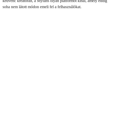
kedvenc kreatorait, a Myfans olyan platformot kínál, amely eddig
soha nem látott módon emeli fel a felhasználókat.