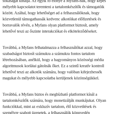
sokaságát kínálja. Az egyik fő előnye a Myfans-nak, hogy képes
mélyebb kapcsolatot teremteni a tartalomkészítők és támogatóik
között. Azáltal, hogy lehetőséget ad a felhasználóknak, hogy
közvetlenül támogathassák kedvenc alkotóikat előfizetések és
borravalók révén, a Myfans olyan platformot biztosít, amely
lehetővé teszi az őszinte interakciókat és elköteleződéseket.
Továbbá, a Myfans felhatalmazza a felhasználókat azzal, hogy
szabadságot biztosít számukra a számukra fontos tartalom
létrehozásában, anélkül, hogy a hagyományos közösségi média
algoritmusok korlátai gátolnák őket. Ez a szintű kreatív kontroll
lehetővé teszi az alkotók számára, hogy valóban kifejezhessék
magukat és mélyebb kapcsolatba kerüljenek közönségükkel.
Továbbá, a Myfans biztos és megbízható platformot kínál a
tartalomkészítők számára, hogy monetizálják munkájukat. Olyan
funkciókkal, mint az exkluzív tartalom, élő közvetítések és
személyre szabott üzenetek, a felhasználók könnyedén