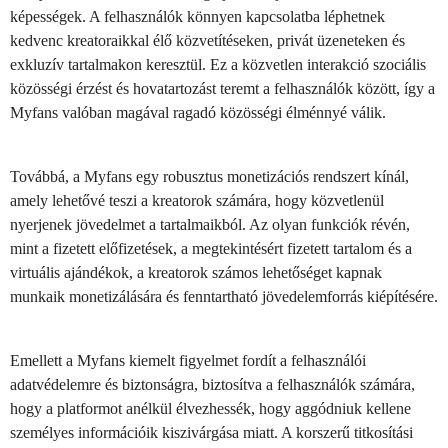
képességek. A felhasználók könnyen kapcsolatba léphetnek
kedvenc kreatoraikkal élő közvetítéseken, privát üzeneteken és
exkluzív tartalmakon keresztül. Ez a közvetlen interakció szociális
közösségi érzést és hovatartozást teremt a felhasználók között, így a
Myfans valóban magával ragadó közösségi élménnyé válik.
Továbbá, a Myfans egy robusztus monetizációs rendszert kínál,
amely lehetővé teszi a kreatorok számára, hogy közvetlenül
nyerjenek jövedelmet a tartalmaikból. Az olyan funkciók révén,
mint a fizetett előfizetések, a megtekintésért fizetett tartalom és a
virtuális ajándékok, a kreatorok számos lehetőséget kapnak
munkaik monetizálására és fenntartható jövedelemforrás kiépítésére.
Emellett a Myfans kiemelt figyelmet fordít a felhasználói
adatvédelemre és biztonságra, biztosítva a felhasználók számára,
hogy a platformot anélkül élvezhessék, hogy aggódniuk kellene
személyes információik kiszivárgása miatt. A korszerű titkosítási