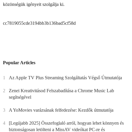
közönségük igényeit szolgálja ki.
cc7819055cde3194bb3b136bad5cf58d
Popular Articles
1
Az Apple TV Plus Streaming Szolgáltatás Végső Útmutatója
2
Zenei Kreativitásod Felszabadítása a Chrome Music Lab
segítségével
3
A YoMovies varázsának felfedezése: Kezdők útmutatója
4
[Legújabb 2025] Összefoglaló arról, hogyan lehet könnyen és
biztonságosan letölteni a MissAV videókat PC-re és