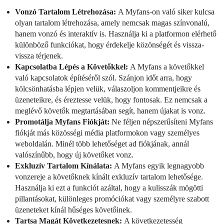
Vonzó Tartalom Létrehozása:
A Myfans-on való siker kulcsa
olyan tartalom létrehozása, amely nemcsak magas színvonalú,
hanem vonzó és interaktív is. Használja ki a platformon elérhető
különböző funkciókat, hogy érdekelje közönségét és vissza-
vissza térjenek.
Kapcsolatba Lépés a Követőkkel:
A Myfans a követőkkel
való kapcsolatok építéséről szól. Szánjon időt arra, hogy
kölcsönhatásba lépjen velük, válaszoljon kommentjeikre és
üzeneteikre, és éreztesse velük, hogy fontosak. Ez nemcsak a
meglévő követők megtartásában segít, hanem újakat is vonz.
Promotálja Myfans Fiókját:
Ne féljen népszerűsíteni Myfans
fiókját más közösségi média platformokon vagy személyes
weboldalán. Minél több lehetőséget ad fiókjának, annál
valószínűbb, hogy új követőket vonz.
Exkluzív Tartalom Kínálata:
A Myfans egyik legnagyobb
vonzereje a követőknek kínált exkluzív tartalom lehetősége.
Használja ki ezt a funkciót azáltal, hogy a kulisszák mögötti
pillantásokat, különleges promóciókat vagy személyre szabott
üzeneteket kínál hűséges követőinek.
Tartsa Magát Következetesnek:
A következetesség