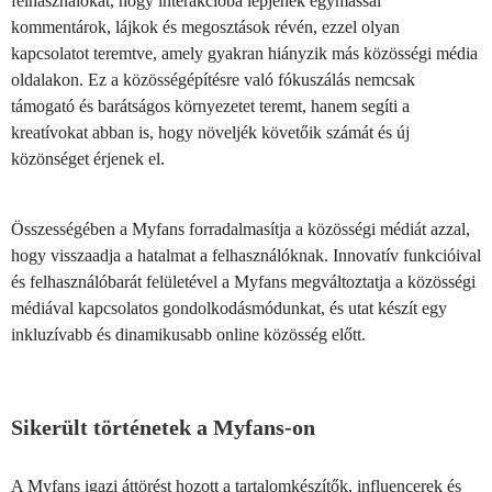
felhasználókat, hogy interakcióba lépjenek egymással
kommentárok, lájkok és megosztások révén, ezzel olyan
kapcsolatot teremtve, amely gyakran hiányzik más közösségi média
oldalakon. Ez a közösségépítésre való fókuszálás nemcsak
támogató és barátságos környezetet teremt, hanem segíti a
kreatívokat abban is, hogy növeljék követőik számát és új
közönséget érjenek el.
Összességében a Myfans forradalmasítja a közösségi médiát azzal,
hogy visszaadja a hatalmat a felhasználóknak. Innovatív funkcióival
és felhasználóbarát felületével a Myfans megváltoztatja a közösségi
médiával kapcsolatos gondolkodásmódunkat, és utat készít egy
inkluzívabb és dinamikusabb online közösség előtt.
Sikerült történetek a Myfans-on
A Myfans igazi áttörést hozott a tartalomkészítők, influencerek és