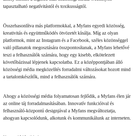
tapasztalható negatívitástól és toxikusságtól.
Összehasonlítva más platformokkal, a Myfans egyedi közösség,
kreativitás és együttműködés ötvözetét kínálja. Míg az olyan
platformok, mint az Instagram és a Facebook, széles közönséggel
való pillanatok megosztására összpontosítanak, a Myfans lehetővé
teszi a felhasználók számára, hogy egy kisebb, elkötelezett
követőbázissal lépjenek kapcsolatba. Ez a középpontjában álló
közösségi média megközelítés forradalmi változásokat hozott mind
a tartalomkészítők, mind a felhasználók számára.
Ahogy a közösségi média folyamatosan fejlődik, a Myfans élen jár
az online táj forradalmasításában. Innovatív funkcióival és
felhasználó-központú designjával a Myfans megváltoztatja,
ahogyan kapcsolódunk, alkotunk és kommunikálunk az interneten.