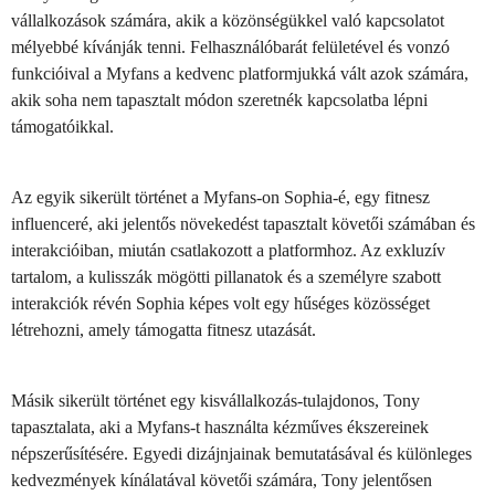
vállalkozások számára, akik a közönségükkel való kapcsolatot
mélyebbé kívánják tenni. Felhasználóbarát felületével és vonzó
funkcióival a Myfans a kedvenc platformjukká vált azok számára,
akik soha nem tapasztalt módon szeretnék kapcsolatba lépni
támogatóikkal.
Az egyik sikerült történet a Myfans-on Sophia-é, egy fitnesz
influenceré, aki jelentős növekedést tapasztalt követői számában és
interakcióiban, miután csatlakozott a platformhoz. Az exkluzív
tartalom, a kulisszák mögötti pillanatok és a személyre szabott
interakciók révén Sophia képes volt egy hűséges közösséget
létrehozni, amely támogatta fitnesz utazását.
Másik sikerült történet egy kisvállalkozás-tulajdonos, Tony
tapasztalata, aki a Myfans-t használta kézműves ékszereinek
népszerűsítésére. Egyedi dizájnjainak bemutatásával és különleges
kedvezmények kínálatával követői számára, Tony jelentősen