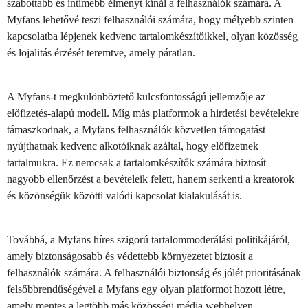
szabottabb és intimebb élményt kínál a felhasználók számára. A
Myfans lehetővé teszi felhasználói számára, hogy mélyebb szinten
kapcsolatba lépjenek kedvenc tartalomkészítőikkel, olyan közösség
és lojalitás érzését teremtve, amely páratlan.
A Myfans-t megkülönböztető kulcsfontosságú jellemzője az
előfizetés-alapú modell. Míg más platformok a hirdetési bevételekre
támaszkodnak, a Myfans felhasználók közvetlen támogatást
nyújthatnak kedvenc alkotóiknak azáltal, hogy előfizetnek
tartalmukra. Ez nemcsak a tartalomkészítők számára biztosít
nagyobb ellenőrzést a bevételeik felett, hanem serkenti a kreatorok
és közönségük közötti valódi kapcsolat kialakulását is.
Továbbá, a Myfans híres szigorú tartalommoderálási politikájáról,
amely biztonságosabb és védettebb környezetet biztosít a
felhasználók számára. A felhasználói biztonság és jólét prioritásának
felsőbbrendűségével a Myfans egy olyan platformot hozott létre,
amely mentes a legtöbb más közösségi média webhelyen