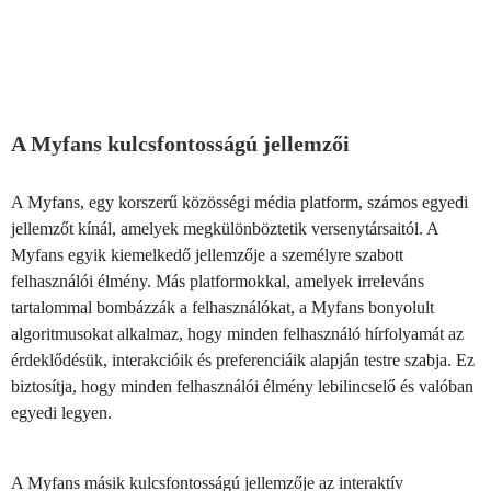
A Myfans kulcsfontosságú jellemzői
A Myfans, egy korszerű közösségi média platform, számos egyedi
jellemzőt kínál, amelyek megkülönböztetik versenytársaitól. A
Myfans egyik kiemelkedő jellemzője a személyre szabott
felhasználói élmény. Más platformokkal, amelyek irreleváns
tartalommal bombázzák a felhasználókat, a Myfans bonyolult
algoritmusokat alkalmaz, hogy minden felhasználó hírfolyamát az
érdeklődésük, interakcióik és preferenciáik alapján testre szabja. Ez
biztosítja, hogy minden felhasználói élmény lebilincselő és valóban
egyedi legyen.
A Myfans másik kulcsfontosságú jellemzője az interaktív