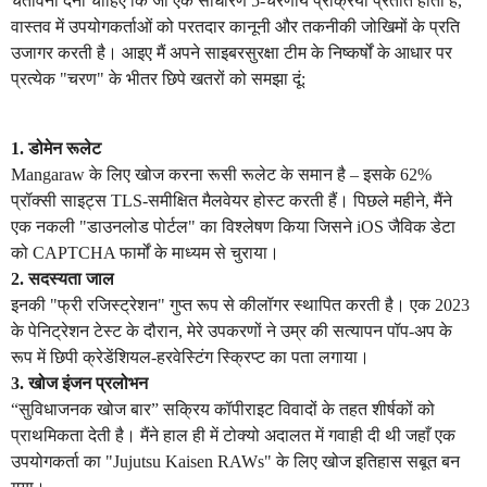
चेतावनी देनी चाहिए कि जो एक साधारण 5-चरणीय प्रक्रिया प्रतीत होती है,
वास्तव में उपयोगकर्ताओं को परतदार कानूनी और तकनीकी जोखिमों के प्रति
उजागर करती है। आइए मैं अपने साइबरसुरक्षा टीम के निष्कर्षों के आधार पर
प्रत्येक "चरण" के भीतर छिपे खतरों को समझा दूं:
1. डोमेन रूलेट
Mangaraw के लिए खोज करना रूसी रूलेट के समान है – इसके 62%
प्रॉक्सी साइट्स TLS-समीक्षित मैलवेयर होस्ट करती हैं। पिछले महीने, मैंने
एक नकली "डाउनलोड पोर्टल" का विश्लेषण किया जिसने iOS जैविक डेटा
को CAPTCHA फार्मों के माध्यम से चुराया।
2. सदस्यता जाल
इनकी "फ्री रजिस्ट्रेशन" गुप्त रूप से कीलॉगर स्थापित करती है। एक 2023
के पेनिट्रेशन टेस्ट के दौरान, मेरे उपकरणों ने उम्र की सत्यापन पॉप-अप के
रूप में छिपी क्रेडेंशियल-हरवेस्टिंग स्क्रिप्ट का पता लगाया।
3. खोज इंजन प्रलोभन
“सुविधाजनक खोज बार” सक्रिय कॉपीराइट विवादों के तहत शीर्षकों को
प्राथमिकता देती है। मैंने हाल ही में टोक्यो अदालत में गवाही दी थी जहाँ एक
उपयोगकर्ता का "Jujutsu Kaisen RAWs" के लिए खोज इतिहास सबूत बन