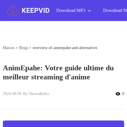
KEEPVID
Download MP3
Download 
Maison
>
Blogs
>
overview-of-animepahe-and-alternatives
AnimEpahe: Votre guide ultime du
meilleur streaming d'anime
2024-08-06
By OkawaReiko
0