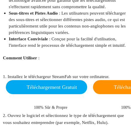
technologie avancée pour garantir que les téléchargements
s'effectuent rapidement sans compromettre la qualité.
Sous-titres et Pistes Audio
: Les utilisateurs peuvent télécharger
des sous-titres et sélectionner différentes pistes audio, ce qui est
particulièrement utile pour les contenus non-anglophones ou les
préférences linguistiques variées.
Interface Conviviale
: Conçue pour la facilité d'utilisation,
l'interface rend le processus de téléchargement simple et intuitif.
Comment Utiliser
:
1. Installez le téléchargeur StreamFab sur votre ordinateur.
Téléchargement Gratuit
Télécha
Windows 11/10/8.1/8/7
macOS 1
100% Sûr & Propre
100% 
2. Ouvrez le logiciel et sélectionnez le type de téléchargement que
vous souhaitez entreprendre (par exemple, Netflix, Hulu).