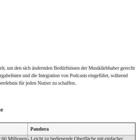
elt, um den sich ändernden Bedürfnissen der Musikliebhaber gerecht
rgabelisten und die Integration von Podcasts eingeführt, während
rerlebnis für jeden Nutzer zu schaffen.
le
Pandora
 60 Millionen
- Leicht zu bedienende Oberfläche mit einfacher