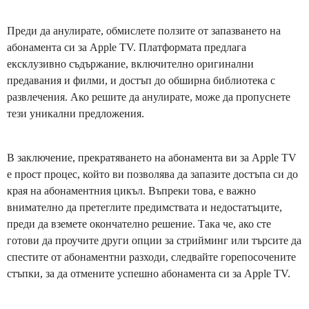
Преди да анулирате, обмислете ползите от запазването на
абонамента си за Apple TV. Платформата предлага
ексклузивно съдържание, включително оригинални
предавания и филми, и достъп до обширна библиотека с
развлечения. Ако решите да анулирате, може да пропуснете
тези уникални предложения.
В заключение, прекратяването на абонамента ви за Apple TV
е прост процес, който ви позволява да запазите достъпа си до
края на абонаментния цикъл. Въпреки това, е важно
внимателно да претеглите предимствата и недостатъците,
преди да вземете окончателно решение. Така че, ако сте
готови да проучите други опции за стрийминг или търсите да
спестите от абонаментни разходи, следвайте горепосочените
стъпки, за да отмените успешно абонамента си за Apple TV.