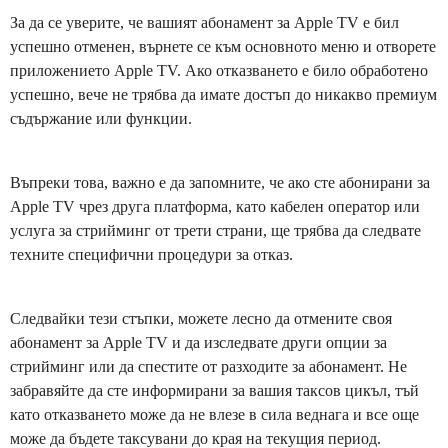
За да се уверите, че вашият абонамент за Apple TV е бил
успешно отменен, върнете се към основното меню и отворете
приложението Apple TV. Ако отказването е било обработено
успешно, вече не трябва да имате достъп до никакво премиум
съдържание или функции.
Въпреки това, важно е да запомните, че ако сте абонирани за
Apple TV чрез друга платформа, като кабелен оператор или
услуга за стрийминг от трети страни, ще трябва да следвате
техните специфични процедури за отказ.
Следвайки тези стъпки, можете лесно да отмените своя
абонамент за Apple TV и да изследвате други опции за
стрийминг или да спестите от разходите за абонамент. Не
забравяйте да сте информирани за вашия таксов цикъл, тъй
като отказването може да не влезе в сила веднага и все още
може да бъдете таксувани до края на текущия период.