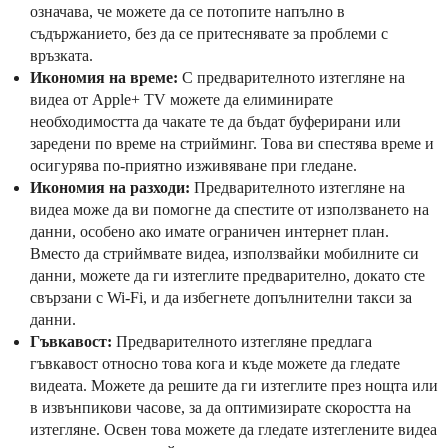
означава, че можете да се потопите напълно в
съдържанието, без да се притеснявате за проблеми с
връзката.
Икономия на време:
С предварителното изтегляне на
видеа от Apple+ TV можете да елиминирате
необходимостта да чакате те да бъдат буферирани или
заредени по време на стрийминг. Това ви спестява време и
осигурява по-приятно изживяване при гледане.
Икономия на разходи:
Предварителното изтегляне на
видеа може да ви помогне да спестите от използването на
данни, особено ако имате ограничен интернет план.
Вместо да стриймвате видеа, използвайки мобилните си
данни, можете да ги изтеглите предварително, докато сте
свързани с Wi-Fi, и да избегнете допълнителни такси за
данни.
Гъвкавост:
Предварителното изтегляне предлага
гъвкавост относно това кога и къде можете да гледате
видеата. Можете да решите да ги изтеглите през нощта или
в извънпикови часове, за да оптимизирате скоростта на
изтегляне. Освен това можете да гледате изтеглените видеа