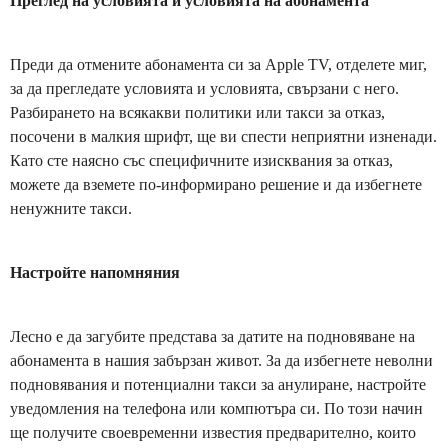
Преглед на условията и условията на абонамента
Преди да отмените абонамента си за Apple TV, отделете миг,
за да прегледате условията и условията, свързани с него.
Разбирането на всякакви политики или такси за отказ,
посочени в малкия шрифт, ще ви спести неприятни изненади.
Като сте наясно със специфичните изисквания за отказ,
можете да вземете по-информирано решение и да избегнете
ненужните такси.
Настройте напомняния
Лесно е да загубите представа за датите на подновяване на
абонамента в нашия забързан живот. За да избегнете неволни
подновявания и потенциални такси за анулиране, настройте
уведомления на телефонa или компютъра си. По този начин
ще получите своевременни известия предварително, които