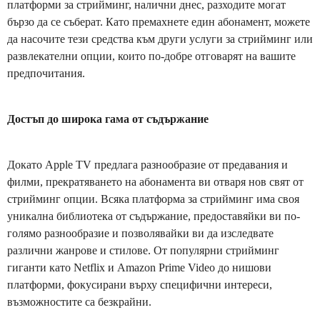
платформи за стрийминг, налични днес, разходите могат
бързо да се съберат. Като премахнете един абонамент, можете
да насочите тези средства към други услуги за стрийминг или
развлекателни опции, които по-добре отговарят на вашите
предпочитания.
Достъп до широка гама от съдържание
Докато Apple TV предлага разнообразие от предавания и
филми, прекратяването на абонамента ви отваря нов свят от
стрийминг опции. Всяка платформа за стрийминг има своя
уникална библиотека от съдържание, предоставяйки ви по-
голямо разнообразие и позволявайки ви да изследвате
различни жанрове и стилове. От популярни стрийминг
гиганти като Netflix и Amazon Prime Video до нишови
платформи, фокусирани върху специфични интереси,
възможностите са безкрайни.