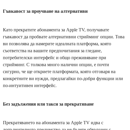
Гъвкавост за проучване на алтернативи
Като прекратите абонамента за Apple TV, получавате
гъвкавост да пробвате алтернативни стрийминг опции. Това
ви позволява да намерите идеалната платформа, която
съответства на вашите предпочитания за гледане,
потребителски интерфейс и общо преживяване при
стрийминг. С толкова много налични опции, е почти
сигурно, че ще откриете платформата, която отговаря на
конкретните ви нужди, предлагайки по-добри функции или
по-интуитивен интерфейс.
Без задължения или такси за прекратяване
Прекратяването на абонамента за Apple TV идва с
допълнителното предимство да не бъдете обвързани с