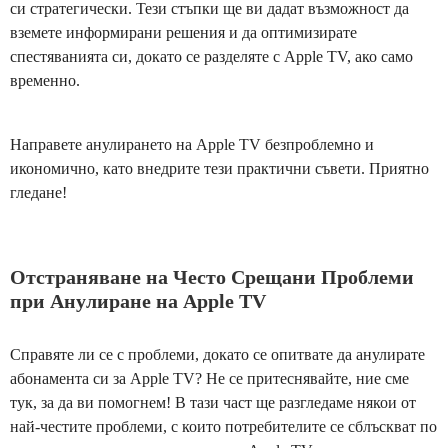
си стратегически. Тези стъпки ще ви дадат възможност да
вземете информирани решения и да оптимизирате
спестяванията си, докато се разделяте с Apple TV, ако само
временно.
Направете анулирането на Apple TV безпроблемно и
икономично, като внедрите тези практични съвети. Приятно
гледане!
Отстраняване на Често Срещани Проблеми
при Анулиране на Apple TV
Справяте ли се с проблеми, докато се опитвате да анулирате
абонамента си за Apple TV? Не се притеснявайте, ние сме
тук, за да ви помогнем! В тази част ще разгледаме някои от
най-честите проблеми, с които потребителите се сблъскват по