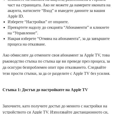
част на страницата. Ако не можете да намерите иконата на
акаунта, натиснете “Вход” и въведете данните за вашия
Apple ID.
Изберете “Настройки” от опциите.
Превъртете надолу до секцията “Абонаменти” и кликнете
на “Управление”.
Накрая изберете “Отмяна на абонамента”, за да завършите
процеса на отказване.
Ако обмисляте да отмените своя абонамент за Apple TV, това
ръководство стъпка по стъпка ще ви преведе през процеса, за
да осигури безпроблемен опит при отказването. Следвайте
тези прости стъпки, за да се разделите с Apple TV без усилия.
Стъпка 1: Достъп до настройките на Apple TV
Започнете, като получите достъп до менюто с настройки на
устройството си Apple TV. Използвайте дистанционното си,