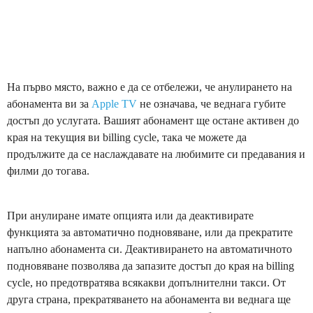
На първо място, важно е да се отбележи, че анулирането на
абонамента ви за
Apple TV
не означава, че веднага губите
достъп до услугата. Вашият абонамент ще остане активен до
края на текущия ви billing cycle, така че можете да
продължите да се наслаждавате на любимите си предавания и
филми до тогава.
При анулиране имате опцията или да деактивирате
функцията за автоматично подновяване, или да прекратите
напълно абонамента си. Деактивирането на автоматичното
подновяване позволява да запазите достъп до края на billing
cycle, но предотвратява всякакви допълнителни такси. От
друга страна, прекратяването на абонамента ви веднага ще