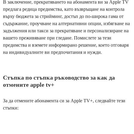
В заключение, прекратяването на абонамента ви за Apple TV
предлага редица предимства, като възвръщане на контрола
върху бюджета за стрийминг, достъп до по-широка гама от
съдържание, проучване на алтернативни опции, избягване на
задължения или такси за прекратяване и персонализиране на
вашето преживяване при гледане. Помислете за тези
предимства и вземете информирано решение, което отговаря
на индивидуалните ви предпочитания и нужди.
Стъпка по стъпка ръководство за как да
отмените apple tv+
За да отмените абонамента си за Apple TV+, следвайте тези
стъпки: