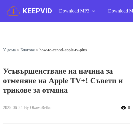
KEEPVID
Download MP3
Download 
У дома
>
Блогове
>
how-to-cancel-apple-tv-plus
Усъвършенстване на начина за
отменяне на Apple TV+! Съвети и
трикове за отмяна
2025-06-24
By OkawaReiko
0