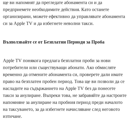
ще ви напомнят да прегледате абонамента си и да
предприемете необходимите действия. Като останете
организирани, можете ефективно да управлявате абонамента
си за Apple TV и да избегнете неволни такси.
Възползвайте се от Безплатни Периоди за Проба
Apple TV понякога предлага безплатни проби за нови
потребители или съществуващи абонати. Ако обмисляте
временно да отмените абонамента си, проверете дали имате
право на безплатен пробен период. Това ще ви позволи да се
насладите на съдържанието на Apple TV без да понесете
такси за анулиране. Въпреки това, не забравяйте да настроите
напомняне за анулиране на пробния период преди началото
на таксуването, за да избегнете начисляване след неговото
изтичане.