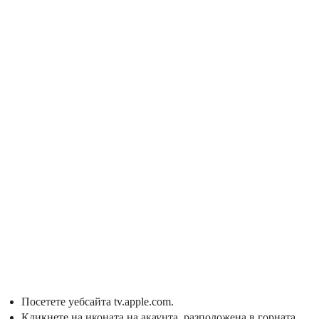
Посетете уебсайта tv.apple.com.
Кликнете на иконата на акаунта, разположена в горната