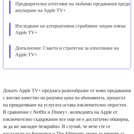
Предварително изтегляне на любими предавания преди
анулиране на Apple TV+
Изследване на алтернативни стрийминг опции извън
Apple TV+
Допълнение: Съвети и стратегии за използване на
Apple TV+
Докато Apple TV+ предлага разнообразие от нови предавания
с високо качество на разумна цена на абонамента, процесът
на прекратяване на услугата остава изключително опростен.
В сравнение с Netflix и Disney+, колекцията на Apple от
изключително съдържание все още не е достатъчно обширна,
за да ви завладее безкрайно. В случай, че вече сте се
насладили на Severance и The Afterparty, може да решите да