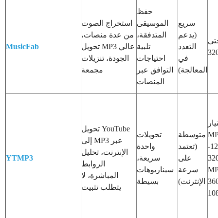
حفظ
سريع
الموسيقى
استخراج الصوت
(يدعم
المتدفقة،
من عدة منصات،
تى
التعدد
تلبية
تحويل MP3 عالي
MusicFab
في
احتياجات
الجودة، تنزيلات
المعالجة)
التوافق عبر
مجمعة
المنصات
يار
تحويل YouTube
 من
متوسطة
تحويلات
إلى MP3 عبر
128-
(تعتمد
واحدة
الإنترنت، تحليل
320kbps
على
سريعة،
YTMP3
الروابط
 من
سرعة
سيناريوهات
المباشرة، لا
360p
الإنترنت)
بسيطة
يتطلب تثبيت
10