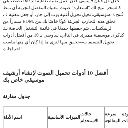
تجعل كل فنان لا يُنسى. الآن تعمل تقنية تغطية الذكاء الاصطناعي
كالسحر: تتيح لك "استعارة" صوت مغنيك المفضل لتجربة أي نمط
موسيقي. تخيل تحويل أغنية بوب إلى جاز، أو جعل مغنية فolk تُنتج
مساراً من EDM. تخلق هذه التجارب الجريئة كونًا خاصًا بك من
الريمكسات، يتم حفظها جميعًا في قائمة التشغيل الخاصة بك
كذكرى موسيقية مميزة. في التالي، سأوصي بـ 10 من أفضل أدوات
تحويل التنسيقات—تحقق منها لترى ما إذا كان أي منها يناسب
احتياجاتك!
أفضل 10 أدوات تحميل الصوت لإنشاء أرشيف
موسيقي خاص بك
جدول مقارنة
دة
سرعة
حالات
الميزات الأساسية
اسم الأداة
ات
المعالجة
الاستخدام