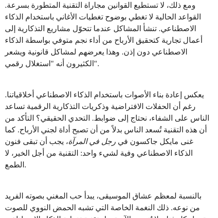
ومع ذلك، لا تستطيع القوانين مجاراة التقنية المتطورة بسرعة.
القواعد الحالية لا تغطي بوضوح تغطيات الأغاني باستخدام الذكاء
الاصطناعي. تنشأ المشاكل عندما تتحوّل مشاريع التذكارية إلى
أعمال تجارية كتحقيق الأرباح من أداء نجم متوفي بواسطة الذكاء
الاصطناعي دون إذن. وهذا يعرضهم لمشاكل قانونية ويشعر
الكثيرون أنه "استغلال رقمي".
يعكس إعادة بناء الأصوات باستخدام الذكاء الاصطناعي أخلاقياتنا.
رغم أن الحفلات الافتراضية وذكريات التذكارية الرقمية تساعد
الناس على الشفاء، نحتاج إلى ضوابط. التحدي الحقيقي؟ التأكد من
أن هذه التقنية تُسعد الناس بدلاً من أن تصبح أداة لجني الأرباح. كما
غنى مايكل جاكسون في
رجل في المرآة
، يجب أن تبقى فنون
الذكاء الاصطناعي وفية لشيء واحد: التقنية من أجل الخير، لا
الطمع.
بالنسبة لمعظم عشاق الموسيقى، يبدأ حب المغني بصوته الفريد
من نوعه. ذلك النغمة الخاصة التي تشبه الحمض النووي للصوت