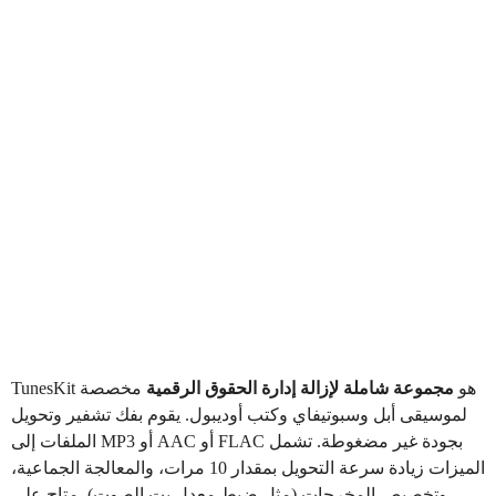
هو
مجموعة شاملة لإزالة إدارة الحقوق الرقمية
مخصصة
TunesKit
لموسيقى أبل وسبوتيفاي وكتب أوديبول. يقوم بفك تشفير وتحويل
الملفات إلى MP3 أو AAC أو FLAC بجودة غير مضغوطة. تشمل
الميزات زيادة سرعة التحويل بمقدار 10 مرات، والمعالجة الجماعية،
وتخصيص المخرجات (مثل ضبط معدل بت الصوت). متاح على