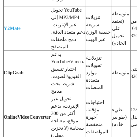
تحويل YouTube
متوسطة
تنزيلات
إلى MP3/MP4
 من
(تعتمد
سريعة
عبر الإنترنت،
64-
على
Y2Mate
خفيفة الوزن
دعم متعدد الدقة،
تحميل
عبر الويب
دمج ملحقات
الخادم)
المتصفح
يدعم
تنزيلات/
YouTube/Vimeo،
تحويلات
تى
اختيار تنسيق
متوسطة
موارد
ClipGrab
الفيديو/الصوت،
متعددة
شريط بحث
المنصات
مدمج
تحويل عبر
احتياجات
الإنترنت، يدعم
12
بطيء
مؤقتة،
أكثر من 300
دل
(طوابير
أجهزة
OnlineVideoConverter
موقع، معالجة
ضي
خادم)
منخفضة
سحابية (لا تخزين
المواصفات
محلي)