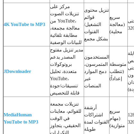
مركز على
تنزيل محتوى
تنزيلات الصوت
سريع
قوائم
تى
من YouTube،
(معالجة
التشغيل/
4K YouTube to MP3
معالجة مجمعة،
محلية)
القنوات
مطابقة تلقائية
بشكل مجمع
للبيانات الوصفية
مدير تنزيل مفتوح
بلة
المستخدمون
المصدر يدعم
يص
متوسطة
المتمرسون،
بروتوكولات
تى
(تتطلب
دمج الموارد
متعددة، تحليل
JDownloader
ون
إعداداً)
عبر
YouTube،
ان
المنصات
تنسيقات/جودة
دة)
قابلة للتخصيص
تنزيلات مجمعة
أرشفة
سريع
للقوائم، معاينات
12
اشتراكات
MediaHuman
(مهام
في الوقت
32
القنوات لمدة
YouTube to MP3
متوازية)
الحقيقي، يتجاوز
طويلة
التكرارات