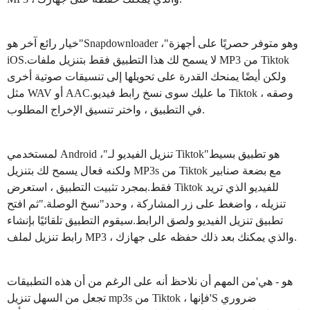
خيار رائع آخر هو"Snapdownloader ،"وهو متوفر حصريًا على أجهزة
iOS.لا يسمح لك هذا التطبيق فقط بتنزيل ملفات MP3 من Tiktok
ولكن أيضًا يمنحك القدرة على تحويلها إلى تنسيقات صوتية أخرى
مثل WAV أو AAC.ما عليك سوى نسخ رابط فيديو Tiktok ، وصقه
في التطبيق ، واختر تنسيق الإخراج المطلوب.
لمستخدمي Android ،"تنزيل الفيديو لـ Tiktok"هو تطبيق بسيط
ولكنه فعال يسمح لك بتنزيل MP3s من Tiktok مع بضعة صنابير
فقط.بمجرد تثبيت التطبيق ، استعرض Tiktok للفيديو الذي تريد
تنزيله ، واضغط على زر المشاركة ، وحدد"نسخ الوصلة."ثم افتح
تطبيق تنزيل الفيديو ولصق الرابط.سيقوم التطبيق تلقائيًا بإنشاء
رابط تنزيل لملف MP3 ، والذي يمكنك بعد ذلك حفظه على جهازك.
هو - هي'من المهم أن نلاحظ أنه على الرغم من أن هذه التطبيقات
تجعل من السهل تنزيل mp3s من Tiktok ، فإنها'S ضروري