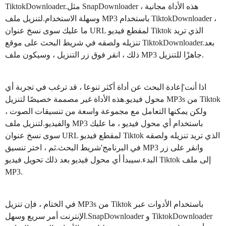
TiktokDownloader.مثل SnapDownloader ، هذه الأداة مجانية
وسهلة الاستخدام.لتنزيل ملف MP3 باستخدام TiktokDownloader ،
ما عليك سوى نسخ عنوان URL لمقطع فيديو Tiktok الذي تريد
تنزيله ولصقه في شريط البحث على موقع TiktokDownloader.بعد
ذلك ، انقر فوق زر التنزيل ، وسيكون ملف MP3 جاهزًا للتنزيل.
اذا أنت'إعادة البحث عن أداة أكثر تنوعا ، قد ترغب في تجربة أي
محول فيديو.هذه الأداة غير مصممة خصيصًا لتنزيل MP3s من Tiktok
، ولكن يمكنها التعامل مع مجموعة واسعة من تنسيقات الصوت
والفيديو.لتنزيل ملف MP3 باستخدام أي محول فيديو ، ما عليك
سوى نسخ عنوان URL لمقطع فيديو Tiktok الذي تريد تنزيله ولصقه
في البرنامج'شريط البحث.ثم ، اختر تنسيق MP3 وانقر على زر
البدء.سيبدأ أي محول فيديو بعد ذلك تحويل فيديو Tiktok إلى ملف
MP3.
في الختام ، فإن تنزيل MP3s من Tiktok باستخدام الأدوات عبر
الإنترنت أمر سريع وسهل.SnapDownloader و TiktokDownloader