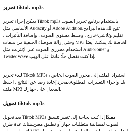
تحرير tiktok mp3s
يمكن إجراء تحرير Tiktok mp3s باستخدام برنامج تحرير الصوت
الأساسي مثل Audacity أو Adobe Audition.تتيح لك هذه البرامج
تقليم وتلاشي/خارج ، وضبط مستوى الصوت ، وإضافة التأثيرات ،
وحتى إزالة ضوضاء الخلفية من ملفات MP3 الخاصة بك.يمكنك أيضًا
استخدام محرري الصوت عبر الإنترنت مثل AudioJoiner أو
TwistedWave إذا كنت تفضل حلًا قائمًا على الويب.
لبدء تحرير Tiktok MP3s ، استيراد الملف إلى محرر الصوت الخاص
بك وإجراء التغييرات المطلوبة.بمجرد'إعادة رضا عن النتائج ، احفظ
ملف MP3 المعدل على جهازك.
تحويل tiktok mp3s
يعد تحويل Tiktok MP3s مفيدًا إذا كنت بحاجة إلى تغيير تنسيق
الصوت لمطابقة متطلبات جهاز أو تطبيق معين.هناك عدة طرق