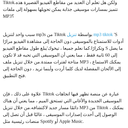
Tiktok.ولكن هل تعلم أن العديد من مقاطع الفيديو القصيرة هذه
تتميز بمسارات موسيقى جذابة يمكن تحويلها بسهولة إلى ملفات
MP3؟
'S
تنزيل mp3 tiktok
سبب واحد لتنزيل mp3s من Tiktok بواسطة
أدوات للاستمتاع بالموسيقى دون الحاجة إلى مشاهدة الفيديو مرارًا
وتكرارًا.كما نعلم جميعا ، تيخوك'يبلغ طول مقاطع الفيديو S ما يصل
إلى 60 ثانية فقط ، مما يعني أن الموسيقى التي تحبه قد لا تكون
متاحة لفترات ممتدة.من خلال تنزيل ملف MP3 ، يمكنك الاستماع
إلى الألحان المفضلة لديك كلما أردت وأينما تريد ، دون الحاجة إلى
فتح التطبيق.
علاوة على ذلك ، فإن Tiktok عبارة عن منصة تظهر فيها اتجاهات
الموسيقى الجديدة والأغاني التي تستحق الميم ، مما يعني أن هناك
دائمًا مسار جديد لاكتشافه.من خلال تنزيل MP3 من Tiktok ، يمكنك
الوصول إلى أحدث إصدارات الموسيقى ، غالبًا قبل أن تصل إلى
منصات رئيسية مثل Spotify أو Apple Music.