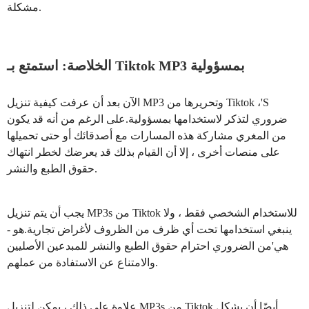
مشكلة.
الخلاصة: استمتع بـ Tiktok MP3 بمسؤولية
الآن بعد أن عرفت كيفية تنزيل MP3 وتحريرها من Tiktok ،'S
ضروري لتذكر لاستخدامها بمسؤولية.على الرغم من أنه قد يكون
من المغري مشاركة هذه المسارات مع أصدقائك أو حتى تحميلها
على منصات أخرى ، إلا أن القيام بذلك قد يعرضك لخطر انتهاك
حقوق الطبع والنشر.
يجب أن يتم تنزيل MP3s من Tiktok للاستخدام الشخصي فقط ، ولا
ينبغي استخدامها تحت أي ظرف من الظروف لأغراض تجارية.هو -
هي'من الضروري احترام حقوق الطبع والنشر للمبدعين الأصليين
والامتناع عن الاستفادة من عملهم.
علاوة على ذلك ، يمكن لتنزيل MP3s من Tiktok أيضًا أن يشكل