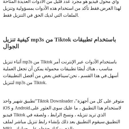
وأي محول فيديو هو مجرد عدد قليل من الأدوات العديدة المتاحة
لهذا الغرض.فقط تأكد من استخدام هذه الأدوات بمسؤولية وتنزيل
الملفات التي لديك الحق في التنزيل فقط.
كيفية تنزيل mp3s من Tiktok باستخدام تطبيقات
الجوال
أثناء تنزيل mp3s من Tiktok باستخدام الأدوات عبر الإنترنت أمر
مناسب ، هناك أيضًا تطبيقات محمولة يمكن أن تجعل العملية
أسهل.في هذا القسم ، نحن'سيناقش بعض من أفضل التطبيقات
لتنزيل mp3s من Tiktok.
تطبيق شهير واحد"Tiktok Downloader ،"متوفر على كل من أجهزة
iOS و Android.لاستخدام هذا التطبيق ، ما عليك سوى العثور على
فيديو Tiktok الذي تريد تنزيله ، ونسخ الرابط ، ولصقه في
التطبيق.سيقوم التطبيق بعد ذلك بإنشاء رابط تنزيل مباشر لملف
MP3 ، والذي يمكنك حفظه على جهازك.