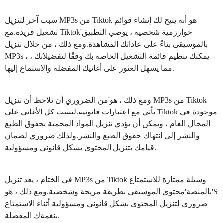
سبب آخر لتنزيل MP3s من Tiktok هو أنه يتيح لك إنشاء قوائم
تشغيل فريدة.مع Tiktok'خوارزمية شخصية ، يوصي التطبيق
بالموسيقى بناءً على عاداتك المشاهدة.ومع ذلك ، من خلال تنزيل
MP3s ، يمكنك تنظيم قائمة التشغيل الخاصة بك وفقًا لتفضيلاتك ،
مما يسهل العثور على أغانيك المفضلة والاستماع إليها.
ومع ذلك ، هو'من الضروري أن نلاحظ أن تنزيل MP3s من Tiktok
يأتي مع اعتبارات قانونية.ليست كل الأغاني على Tiktok موجودة في
المجال العام ، ويمكن أن يؤدي تنزيل المواد المحمية بحقوق الطبع
والنشر إلى انتهاك حقوق الطبع والنشر.ولذلك'ضروري لضمان
قيامك بتنزيل المحتوى بشكل قانوني ومسؤولية.
في الختام ، يعد تنزيل MP3s من Tiktok وسيلة ممتازة للاستمتاع
بالمنصة'محتوى الموسيقى بطريقة مريحة وشخصية.ومع ذلك ، هو'S
ضروري لتنزيل المحتوى بشكل قانوني ومسؤولية أثناء الاستمتاع
بنغمةك المفضلة.