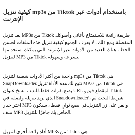
كيفية تنزيل mp3s من Tiktok باستخدام أدوات عبر
الإنترنت
يعد تنزيل MP3s من Tiktok طريقة رائعة للاستمتاع بأغاني وأصواتك
المفضلة.ومع ذلك ، لا يعرف الجميع كيفية تنزيل هذه الملفات.لحسن
الحظ ، هناك العديد من الأدوات عبر الإنترنت التي يمكنك استخدامها
لتنزيل MP3 من Tiktok بسرعة وسهولة.
واحدة من أكثر الأدوات شعبية لتنزيل mp3s من Tiktok هي
SnapDownloader.تتيح لك هذه الأداة تنزيل MP3s من Tiktok في
بضع نقرات فقط.للبدء ، انسخ عنوان URL لمقطع فيديو Tiktok
الذي تريد تنزيله ولصقه في Snapdownloader'شريط البحث.ثم ،
اختر خيار MP3 وانقر على زر التنزيل.في بضع ثوانٍ فقط ، سيكون
ملف MP3 الخاص بك جاهزًا للتنزيل.
أداة رائعة أخرى لتنزيل MP3s من Tiktok هي