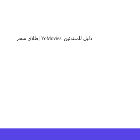
إطلاق سحر YoMovies: دليل للمبتدئين