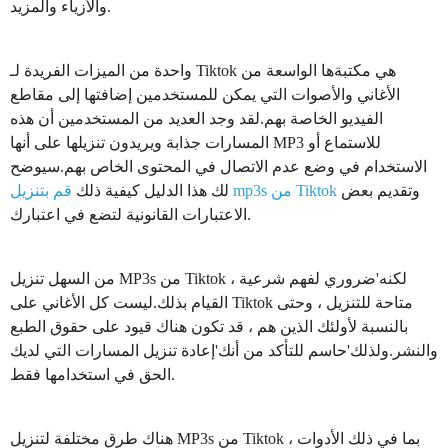
والأزياء والمزيد.
واحدة من الميزات الفريدة لـ Tiktok هي مكتبةها الواسعة من
الأغاني والأصوات التي يمكن للمستخدمين إضافتها إلى مقاطع
الفيديو الخاصة بهم.لقد وجد العديد من المستخدمين أن هذه
المسارات جذابة ويريدون تنزيلها على أنها MP3 للاستماع أو
الاستخدام في وضع عدم الاتصال في المحتوى الخاص بهم.سيوضح
وتقديم بعض
قم بتنزيل mp3s من Tiktok
لك هذا الدليل كيفية ذلك
الاعتبارات القانونية لتضع في اعتبارك.
من السهل تنزيل MP3s من Tiktok ، لكنه'ضروري لفهم شرعية
القيام بذلك.ليست كل الأغاني على Tiktok متاحة للتنزيل ، وحتى
بالنسبة لأولئك الذين هم ، قد تكون هناك قيود على حقوق الطبع
والنشر.ولذلك'حاسم للتأكد من أنك'إعادة تنزيل المسارات التي لديك
الحق في استخدامها فقط.
هناك طرق مختلفة لتنزيل MP3s من Tiktok ، بما في ذلك الأدوات