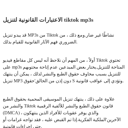
الاعتبارات القانونية لتنزيل tiktok mp3s
قد يبدو تنزيل MP3s من Tiktok نشاطًا غير ضار.ومع ذلك ، من
الضروري فهم الآثار القانونية للقيام بذلك.
أولاً ، من المهم أن نلاحظ أنه ليس كل مقاطع فيديو Tiktok تحتوي
على mp3s المتاحة للتنزيل.يختار بعض المبدعين عدم إتاحة محتوىهم
للتنزيل بسبب مخاوف حقوق الطبع والنشر.لذلك ، يمكن أن ينتهك
تنزيل MP3 دون إذن من الخالق'حقوق S وتؤدي إلى عواقب قانونية.
علاوة على ذلك ، ينتهك تنزيل الموسيقى المحمية بحقوق الطبع
والنشر من Tiktok قانون حقوق الطبع والنشر للألفية الرقمية
(DMCA) ، والذي يوفر عقوبات للأفراد الذين ينتهكون
الآخرين'الملكية الفكرية.إذا تم القبض عليه ، فقد تواجه غرامات أو
حتى إجراءات قانونية.