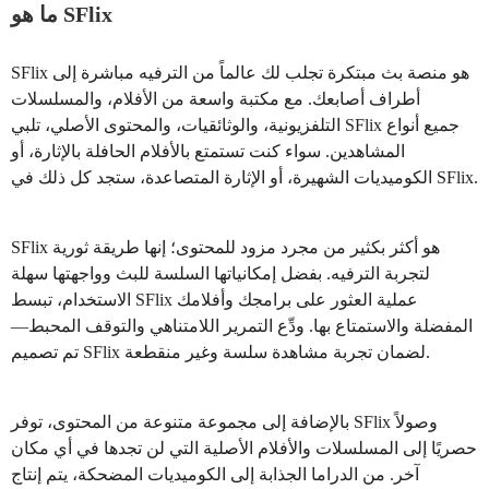
ما هو SFlix
SFlix هو منصة بث مبتكرة تجلب لك عالماً من الترفيه مباشرة إلى
أطراف أصابعك. مع مكتبة واسعة من الأفلام، والمسلسلات
التلفزيونية، والوثائقيات، والمحتوى الأصلي، تلبي SFlix جميع أنواع
المشاهدين. سواء كنت تستمتع بالأفلام الحافلة بالإثارة، أو
الكوميديات الشهيرة، أو الإثارة المتصاعدة، ستجد كل ذلك في SFlix.
SFlix هو أكثر بكثير من مجرد مزود للمحتوى؛ إنها طريقة ثورية
لتجربة الترفيه. بفضل إمكانياتها السلسة للبث وواجهتها سهلة
الاستخدام، تبسط SFlix عملية العثور على برامجك وأفلامك
المفضلة والاستمتاع بها. ودِّع التمرير اللامتناهي والتوقف المحبط—
تم تصميم SFlix لضمان تجربة مشاهدة سلسة وغير منقطعة.
بالإضافة إلى مجموعة متنوعة من المحتوى، توفر SFlix وصولاً
حصريًا إلى المسلسلات والأفلام الأصلية التي لن تجدها في أي مكان
آخر. من الدراما الجذابة إلى الكوميديات المضحكة، يتم إنتاج