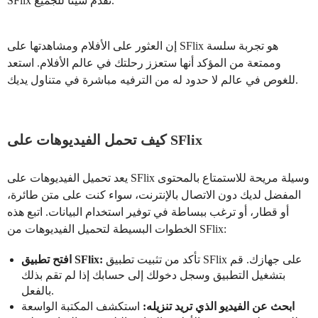
SFlix تقدم شيئًا للجميع.
إن العثور على الأفلام ومشاهدتها على SFlix هو تجربة سلسة
وممتعة من المؤكد أنها ستعزز رحلتك في عالم الأفلام. استعد
للغوص في عالم لا حدود له من الترفيه مباشرة في متناول يديك.
كيف تحمل الفيديوهات على SFlix
يعد تحميل الفيديوهات على SFlix وسيلة مريحة للاستمتاع بالمحتوى
المفضل لديك دون الاتصال بالإنترنت، سواء كنت على متن طائرة،
أو قطار، أو ترغب ببساطة في توفير استخدام البيانات. اتبع هذه
الخطوات البسيطة لتحميل الفيديوهات من SFlix:
تأكد من تثبيت تطبيق SFlix على جهازك. قم
افتح تطبيق SFlix:
بتشغيل التطبيق وسجل دخولك إلى حسابك إذا لم تقم بذلك
بالفعل.
ابحث عن الفيديو الذي تريد تنزيله:
استكشف المكتبة الواسعة