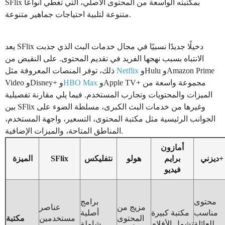
SFlix بمكتبته الواسعة من المحتوى الأصلي، التي تغطي أنواعًا
متنوعة لتلبية احتياجات جماهير متنوعة.
يعد SFlix دخيلًا جديدًا نسبيًا في مجال خدمات البث الذي جذبت
الانتباه بسبب نهجها الفريد في تقديم المحتوى. على النقيض من
وHulu وAmazon Prime
Netflix
ذلك، توفر المنصات المعروفة مثل
وApple TV+ مجموعة واسعة من
HBO Max
Video وDisney+ و
الميزات والمحتويات وتجارب المستخدم. فيما يلي مقارنة تفصيلية
بين SFlix وغيرها من خدمات البث الكبرى، مسلطة الضوء على
الجوانب الرئيسية مثل مكتبة المحتوى، التسعير، واجهة المستخدم،
المناطق المتاحة، والميزات الإضافية.
أمازون
ديزني+
برايم
هولو
نتفليكس
SFlix
الميزة
فيديو
محتوى
برامج
مزيج من
عناصر
مناسب
مكتبة كبيرة
أصلية
المحتوى
مستخدمين
مكتبة
للعائلة
تشمل الأفلام
شاملة