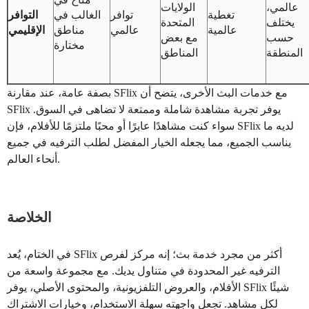
عالمي،
الولايات
تغطية
توافر
الغالب في
التوافر
يختلف
المتحدة
عالمية
عالمي
مناطق
الإقليمي
حسب
مع بعض
مختارة
المنطقة
المناطق
بصفة عامة، عند مقارنة SFlix مع خدمات البث الأخرى، يتضح أن
SFlix يوفر تجربة مشاهدة شاملة وممتعة لا تضاهى في السوق.
سواء كنت مشاهدًا عابرًا أو محبًا ملتزمًا للأفلام، فإن SFlix لديه ما
يناسب الجميع، مما يجعله الخيار المفضل لطلب الترفيه في جميع
أنحاء العالم.
الخلاصة
في الختام، يُعد SFlix أكثر من مجرد خدمة بث؛ إنه مركز لفرص
الترفيه غير المحدودة في متناول يديك. مع مجموعة واسعة من
الأفلام، والعروض التلفزيونية، والمحتوى الأصلي، يوفر SFlix شيئًا
لكل مشاهد. تجعل واجهته سهلة الاستخدام، وخيارات الاشتراك