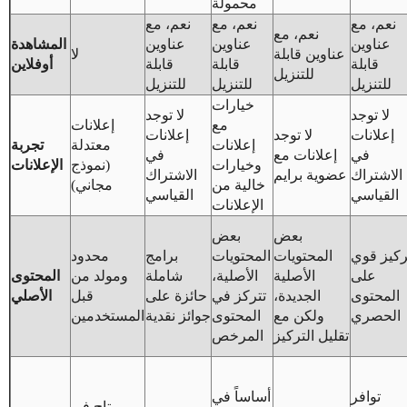
محمولة
نعم، مع
نعم، مع
نعم، مع
نعم، مع
عناوين
عناوين
عناوين
المشاهدة
عناوين قابلة
لا
قابلة
قابلة
قابلة
أوفلاين
للتنزيل
للتنزيل
للتنزيل
للتنزيل
خيارات
لا توجد
لا توجد
مع
إعلانات
إعلانات
لا توجد
إعلانات
إعلانات
معتدلة
تجربة
في
إعلانات مع
في
وخيارات
(نموذج
الإعلانات
الاشتراك
عضوية برايم
الاشتراك
خالية من
مجاني)
القياسي
القياسي
الإعلانات
بعض
بعض
ركيز قوي
المحتويات
المحتويات
برامج
محدود
على
الأصلية
الأصلية،
شاملة
ومولد من
المحتوى
المحتوى
الجديدة،
تتركز في
حائزة على
قبل
الأصلي
الحصري
ولكن مع
المحتوى
جوائز نقدية
المستخدمين
تقليل التركيز
المرخص
توافر
أساساً في
متاح في