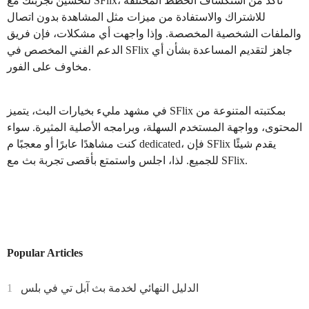
لتحسين تجربتك مع SFlix، تأكد من استكشاف الخطط المختلفة
للاشتراك والاستفادة من ميزات مثل المشاهدة بدون اتصال
والملفات الشخصية المخصصة. وإذا واجهت أي مشكلات، فإن فريق
الدعم الفني المخصص في SFlix جاهز لتقديم المساعدة بشأن أي
مخاوف على الفور.
في مشهد مليء بخيارات البث، يتميز SFlix بمكتبته المتنوعة من
المحتوى، وواجهة المستخدم السهلة، وبرامجه الأصلية المثيرة. سواء
كنت مشاهدًا عابرًا أو معجبًا م dedicated، فإن SFlix يقدم شيئًا
للجميع. لذا، اجلس واستمتع بأقصى تجربة بث مع SFlix.
Popular Articles
الدليل النهائي لخدمة بث آبل تي في بلس
1