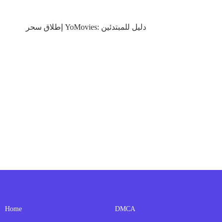
إطلاق سحر YoMovies: دليل للمبتدئين
Home
DMCA