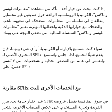
إذا كنت تبحث عن خيار أخف، تأكد من مشاهدة "مغامرات لوسي
وماكس"، الكوميديا الرومانسية الرائعة حول صديقين غير محتملين
ينطلقان في سلسلة من المغامرات المضحكة في سعيهما للحب
والضحك. مع حواراتها الذكية ولحظاتها المؤثرة، تعتبر "مغامرات
لوسي وماكس" السلسلة المثالية التي تضفي البهجة على يومك.
سواء كنت تستمتع بالإثارة، أو الكوميديا، أو أي شيء بينهما، فإن
المحتوى الأصلي لـ SFlix يقدم شيئًا للجميع. لذا، اجلس واستمتع،
وانغمس في عالم من القصص الجذابة والشخصيات التي لا تُنسى
حصريًا على SFlix.
مقارنة SFlix مع الخدمات الأخرى للبث
عند اختيار خدمة بث، يبرز SFlix في سوق المنافسة بفضل عروضه
الفريدة وتجربة المستخدم. على عكس المنصات الأخرى، يفتخر