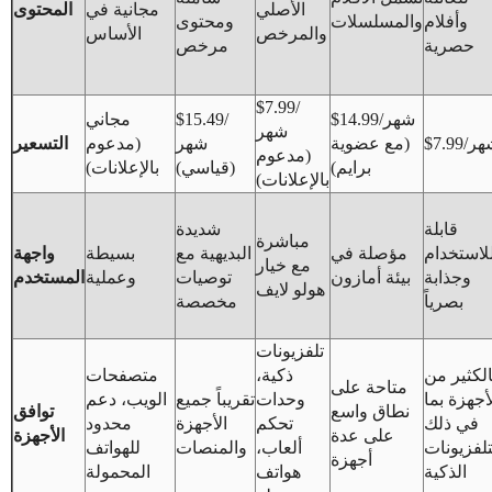
الأصلي
مجانية في
المحتوى
وأفلام
والمسلسلات
ومحتوى
والمرخص
الأساس
حصرية
مرخص
$7.99/
$14.99/شهر
$15.49/
مجاني
شهر
$7/شهر
(مع عضوية
شهر
(مدعوم
التسعير
(مدعوم
برايم)
(قياسي)
بالإعلانات)
بالإعلانات)
قابلة
شديدة
مباشرة
لاستخدام
مؤصلة في
البديهية مع
بسيطة
واجهة
مع خيار
وجذابة
بيئة أمازون
توصيات
وعملية
المستخدم
هولو لايف
بصرياً
مخصصة
تلفزيونات
الكثير من
ذكية،
متصفحات
متاحة على
أجهزة بما
وحدات
تقريباً جميع
الويب، دعم
نطاق واسع
توافق
في ذلك
تحكم
الأجهزة
محدود
على عدة
الأجهزة
تلفزيونات
ألعاب،
والمنصات
للهواتف
أجهزة
الذكية
هواتف
المحمولة