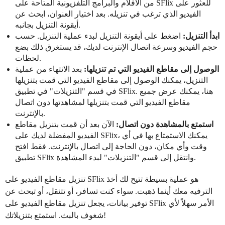
من الأفلام والبرامج التلفزيونية المتاحة على SFlix للعثور على
الفيديو الذي ترغب في تنزيله. بعد اختيار العنوان، ابحث عن
أيقونة التنزيل بجانبه.
ابدأ التنزيل:
اضغط على أيقونة التنزيل لبدء عملية التنزيل. حسب
حجم الفيديو وسرعة اتصال الإنترنت لديك، قد يستغرق ذلك بضع
لحظات.
الوصول إلى مقاطع الفيديو التي تم تنزيلها:
بعد الانتهاء من عملية
التنزيل، يمكنك الوصول إلى مقاطع الفيديو التي قمت بتنزيلها
في قسم "التنزيلات" في تطبيق SFlix. هنا، يمكنك عرض جميع
مقاطع الفيديو التي قمت بتنزيلها لمشاهدتها دون اتصال
بالإنترنت.
استمتع بالمشاهدة دون اتصال:
الآن بعد أن قمت بتنزيل مقاطع
الفيديو المفضلة لديك على SFlix، يمكنك الاستمتاع بها في أي
وقت وأي مكان، دون الحاجة إلى اتصال بالإنترنت. فقط افتح
تطبيق SFlix وانتقل إلى قسم "التنزيلات" لبدء المشاهدة.
تنزيل مقاطع الفيديو على SFlix هو عملية بسيطة تتيح لك أخذ
الترفيه معك أينما ذهبت. سواء كنت تسافر، أو تتنقل، أو تبحث عن
توفير بيانات، يجعل تنزيل مقاطع الفيديو على SFlix الأمر سهلاً لأي
شغوف بالبث. استمتع بتنزيلاتك!