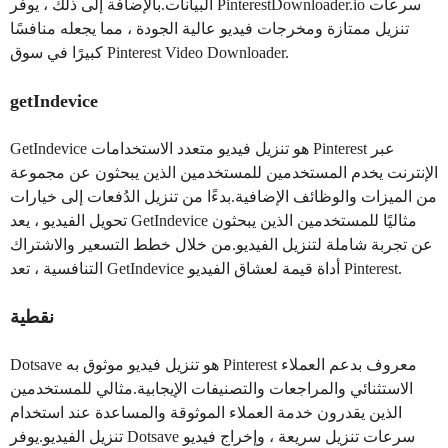
البيانات.بالإضافة إلى ذلك ، يوفر PinterestDownloader.io سرعات
تنزيل ممتازة ومخرجات فيديو عالية الجودة ، مما يجعله منافسًا
كبيرًا في سوق Pinterest Video Downloader.
getIndevice
GetIndevice هو تنزيل فيديو متعدد الاستخدامات Pinterest عبر
الإنترنت يخدم المستخدمين للمستخدمين الذين يبحثون عن مجموعة
من الميزات والوظائف الإضافية.بدءًا من تنزيل الدُفعات إلى خيارات
تحويل الفيديو ، يعد GetIndevice مثاليًا للمستخدمين الذين يبحثون
عن تجربة شاملة لتنزيل الفيديو.من خلال خطط التسعير والاشتراك
التنافسية ، تعد GetIndevice أداة قيمة لعشاق الفيديو Pinterest.
نقطية
Dotsave هو تنزيل فيديو موثوق به Pinterest معروف بدعم العملاء
الاستثنائي والمراجعات والتصنيفات الإيجابية.مثالي للمستخدمين
الذين يقدرون خدمة العملاء الموثوقة والمساعدة عند استخدام
تنزيل الفيديو.يوفر Dotsave سرعات تنزيل سريعة ، وإخراج فيديو