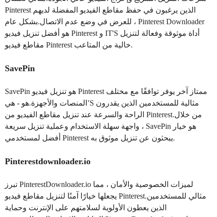
Pinterest الذين يرغبون في حفظ مقاطع الفيديو المفضلة لديهم
للعرض في وضع عدم الاتصال.بشكل عام ، Pinterest Downloader
هو أفضل تنزيل فيديو Pinterest و IT'S أداة موثوقة وفعالة لتنزيل
مقاطع فيديو Pinterest خالية من المتاعب.
SavePin
SavePin هو تنزيل فيديو Pinterest ممتاز آخر يوفر توافقًا مع مختلف
المنصات والأجهزة.هو - هي’S مثالية للمستخدمين الذين يقدرون
الراحة والسرعة عند تنزيل مقاطع الفيديو من Pinterest.من خلال
واجهة سهلة الاستخدام وعملية تنزيل سريعة ، SavePin هو خيار
أفضل لمستخدمي Pinterest يبحثون عن تنزيل موثوق به.
Pinterestdownloader.io
تبرز PinterestDownloader.io لميزات الخصوصية والأمان ، مما
يجعلها خيارًا آمنًا لتنزيل مقاطع فيديو Pinterest.مثالي للمستخدمين
الذين يعطون الأولوية لسلامتهم على الإنترنت وحماية