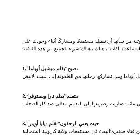
دة من تنقلاتك اليومية مع أفضل 10 كتب صوتية من شأنها أن تبقيك مستمتعًا ومشاركًا أثناء وجودك على
1.“تصبح”بقلم ميشيل أوباما
2.“متعلم”بقلم تارا ويستوفر
3.“حيث يغني الزحفون”بقلم ديليا أوينز