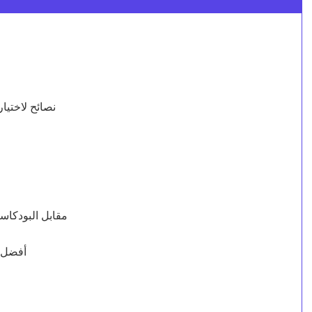
نصائح لاختي
كتب AudiObooks مقاب
أفضل أ