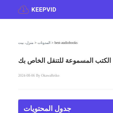
KEEPVID
best-audiobooks
>
المدونات
>
منزل، بيت
الكتب المسموعة للتنقل الخاص بك
2024-08-06
By OkawaReiko
جدول المحتويات