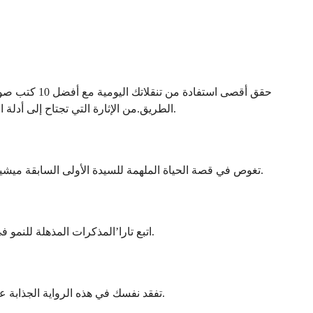
حقق أقصى استفا
الطريق.من الإثارة التي تجتاح إلى أدلة المساعدة الذاتية ، هناك ، هناك’شيء للجميع في هذه القائمة.
تغوص في قصة الحياة الملهمة للسيدة الأولى السابقة ميشيل أوباما وهي تشاركها رحلتها من الطفولة إلى البيت الأبيض.
اتبع تارا’المذكرات المذهلة للنمو في عائلة صارمة وطريقها إلى التعليم العالي ضد كل الصعاب.
تفقد نفسك في هذه الرواية الجذابة عن فتاة صغيرة’البقاء في مستنقعات ولاية كارولينا الشمالية.