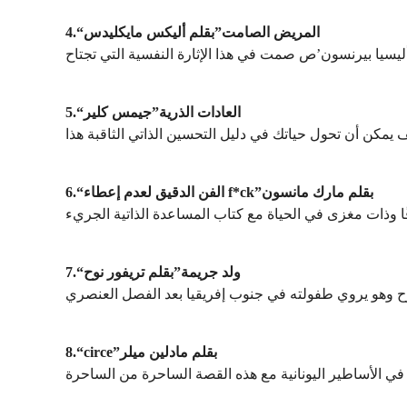
4.“المريض الصامت”بقلم أليكس مايكليدس
5.“العادات الذرية”جيمس كلير
6.“الفن الدقيق لعدم إعطاء f*ck”بقلم مارك مانسون
7.“ولد جريمة”بقلم تريفور نوح
8.“circe”بقلم مادلين ميلر