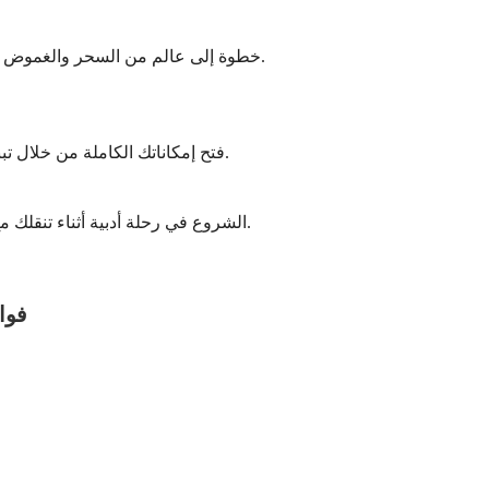
خطوة إلى عالم من السحر والغموض مع هذه القصة الساحرة لسيرك سحري لا يظهر إلا في الليل.
فتح إمكاناتك الكاملة من خلال تبني عادات العالم’أنجح الناس في هذا الدليل الذي يغير الحياة.
الشروع في رحلة أدبية أثناء تنقلك مع هذه الكتب المسموعة الآسرات التي ستجعل الأميال تطير.
فوا