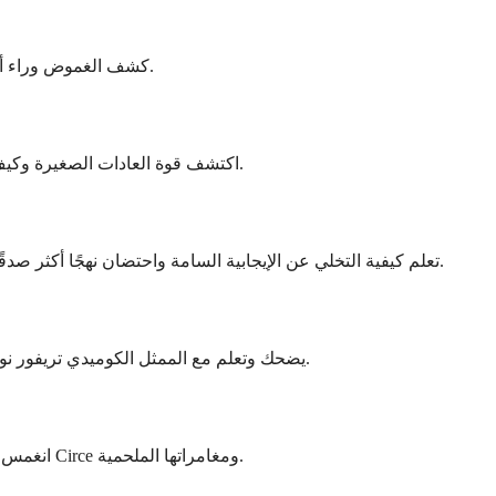
كشف الغموض وراء أليسيا بيرنسون’ص صمت في هذا الإثارة النفسية التي تجتاح.
اكتشف قوة العادات الصغيرة وكيف يمكن أن تحول حياتك في دليل التحسين الذاتي الثاقبة هذا.
تعلم كيفية التخلي عن الإيجابية السامة واحتضان نهجًا أكثر صدقًا وذات مغزى في الحياة مع كتاب المساعدة الذاتية الجريء.
يضحك وتعلم مع الممثل الكوميدي تريفور نوح وهو يروي طفولته في جنوب إفريقيا بعد الفصل العنصري.
انغمس في الأساطير اليونانية مع هذه القصة الساحرة من الساحرة Circe ومغامراتها الملحمية.